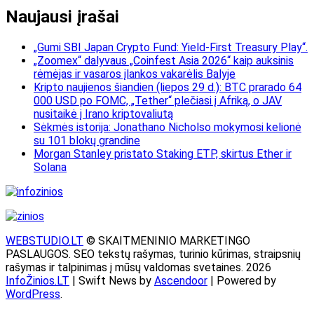
Naujausi įrašai
„Gumi SBI Japan Crypto Fund: Yield-First Treasury Play“.
„Zoomex“ dalyvaus „Coinfest Asia 2026“ kaip auksinis
rėmėjas ir vasaros įlankos vakarėlis Balyje
Kripto naujienos šiandien (liepos 29 d.): BTC prarado 64
000 USD po FOMC, „Tether“ plečiasi į Afriką, o JAV
nusitaikė į Irano kriptovaliutą
Sėkmės istorija: Jonathano Nicholso mokymosi kelionė
su 101 blokų grandine
Morgan Stanley pristato Staking ETP, skirtus Ether ir
Solana
WEBSTUDIO.LT
© SKAITMENINIO MARKETINGO
PASLAUGOS. SEO tekstų rašymas, turinio kūrimas, straipsnių
rašymas ir talpinimas į mūsų valdomas svetaines. 2026
InfoŽinios.LT
| Swift News by
Ascendoor
| Powered by
WordPress
.