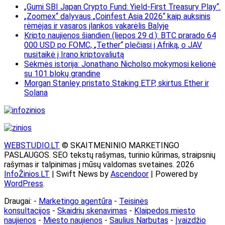
„Gumi SBI Japan Crypto Fund: Yield-First Treasury Play“.
„Zoomex“ dalyvaus „Coinfest Asia 2026“ kaip auksinis
rėmėjas ir vasaros įlankos vakarėlis Balyje
Kripto naujienos šiandien (liepos 29 d.): BTC prarado 64
000 USD po FOMC, „Tether“ plečiasi į Afriką, o JAV
nusitaikė į Irano kriptovaliutą
Sėkmės istorija: Jonathano Nicholso mokymosi kelionė
su 101 blokų grandine
Morgan Stanley pristato Staking ETP, skirtus Ether ir
Solana
WEBSTUDIO.LT
© SKAITMENINIO MARKETINGO
PASLAUGOS. SEO tekstų rašymas, turinio kūrimas, straipsnių
rašymas ir talpinimas į mūsų valdomas svetaines. 2026
InfoŽinios.LT
| Swift News by
Ascendoor
| Powered by
WordPress
.
Draugai: -
Marketingo agentūra
-
Teisinės
konsultacijos
-
Skaidrių skenavimas
-
Klaipedos miesto
naujienos
-
Miesto naujienos
-
Saulius Narbutas
-
Įvaizdžio