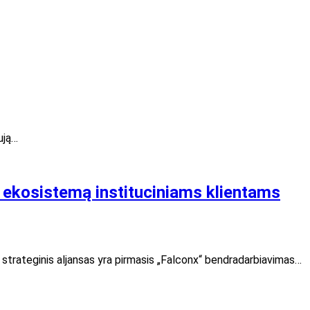
ują…
to ekosistemą instituciniams klientams
strateginis aljansas yra pirmasis „Falconx“ bendradarbiavimas…