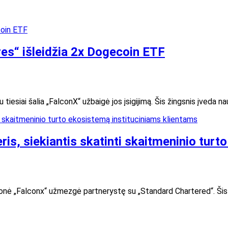
es“ išleidžia 2x Dogecoin ETF
 tiesiai šalia „FalconX“ užbaigė jos įsigijimą. Šis žingsnis įveda na
ris, siekiantis skatinti skaitmeninio tur
onė „Falconx“ užmezgė partnerystę su „Standard Chartered“. Šis 