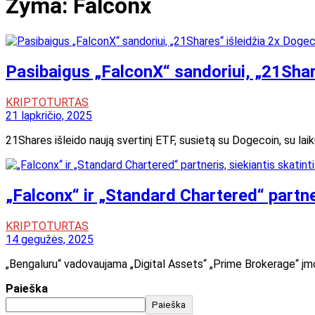
Žyma:
Falconx
Pasibaigus „FalconX“ sandoriui, „21Shar
KRIPTOTURTAS
21 lapkričio, 2025
21Shares išleido naują svertinį ETF, susietą su Dogecoin, su laiku
„Falconx“ ir „Standard Chartered“ partne
KRIPTOTURTAS
14 gegužės, 2025
„Bengaluru“ vadovaujama „Digital Assets“ „Prime Brokerage“ įm
Paieška
Paieška