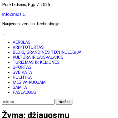
Skip
Penktadienis, Rgp 7, 2026
to
InfoŽinios.LT
content
Naujienos, verslas, technologijos
VERSLAS
KRIPTOTURTAS
BLOKŲ GRANDINĖS TECHNOLOGIJA
KULTŪRA IR LAISVALAIKIS
TURIZMAS IR KELIONĖS
SPORTAS
SVEIKATA
POLITIKA
MES VAIRUOJAM
GAMTA
PASLAUGOS
Ieškoti:
Žyma:
džiaugsmu