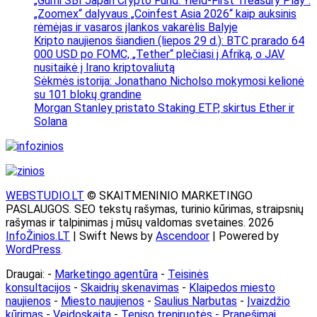
„Gumi SBI Japan Crypto Fund: Yield-First Treasury Play“.
„Zoomex“ dalyvaus „Coinfest Asia 2026“ kaip auksinis
rėmėjas ir vasaros įlankos vakarėlis Balyje
Kripto naujienos šiandien (liepos 29 d.): BTC prarado 64
000 USD po FOMC, „Tether“ plečiasi į Afriką, o JAV
nusitaikė į Irano kriptovaliutą
Sėkmės istorija: Jonathano Nicholso mokymosi kelionė
su 101 blokų grandine
Morgan Stanley pristato Staking ETP, skirtus Ether ir
Solana
WEBSTUDIO.LT
© SKAITMENINIO MARKETINGO
PASLAUGOS. SEO tekstų rašymas, turinio kūrimas, straipsnių
rašymas ir talpinimas į mūsų valdomas svetaines. 2026
InfoŽinios.LT
| Swift News by
Ascendoor
| Powered by
WordPress
.
Draugai: -
Marketingo agentūra
-
Teisinės
konsultacijos
-
Skaidrių skenavimas
-
Klaipedos miesto
naujienos
-
Miesto naujienos
-
Saulius Narbutas
-
Įvaizdžio
kūrimas
-
Veidoskaita
-
Teniso treniruotės
- Pranešimai