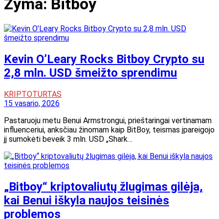
Žyma:
Bitboy
Kevin O’Leary Rocks Bitboy Crypto su
2,8 mln. USD šmeižto sprendimu
KRIPTOTURTAS
15 vasario, 2026
Pastaruoju metu Benui Armstrongui, prieštaringai vertinamam
influenceriui, anksčiau žinomam kaip BitBoy, teismas įpareigojo
jį sumokėti beveik 3 mln. USD „Shark…
„Bitboy“ kriptovaliutų žlugimas gilėja,
kai Benui iškyla naujos teisinės
problemos