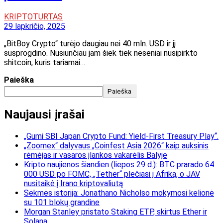
KRIPTOTURTAS
29 lapkričio, 2025
„BitBoy Crypto“ turėjo daugiau nei 40 mln. USD ir jį
susprogdino. Nusiunčiau jam šiek tiek neseniai nusipirkto
shitcoin, kuris tariamai…
Paieška
Paieška
Naujausi įrašai
„Gumi SBI Japan Crypto Fund: Yield-First Treasury Play“.
„Zoomex“ dalyvaus „Coinfest Asia 2026“ kaip auksinis
rėmėjas ir vasaros įlankos vakarėlis Balyje
Kripto naujienos šiandien (liepos 29 d.): BTC prarado 64
000 USD po FOMC, „Tether“ plečiasi į Afriką, o JAV
nusitaikė į Irano kriptovaliutą
Sėkmės istorija: Jonathano Nicholso mokymosi kelionė
su 101 blokų grandine
Morgan Stanley pristato Staking ETP, skirtus Ether ir
Solana