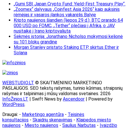
„Gumi SBI Japan Crypto Fund: Yield-First Treasury Play“.
„Zoomex“ dalyvaus „Coinfest Asia 2026“ kaip auksinis
rėmėjas ir vasaros įlankos vakarėlis Balyje
Kripto naujienos šiandien (liepos 29 d.): BTC prarado 64
000 USD po FOMC, „Tether“ plečiasi į Afriką, o JAV
nusitaikė į Irano kriptovaliutą
Sėkmės istorija: Jonathano Nicholso mokymosi kelionė
su 101 blokų grandine
Morgan Stanley pristato Staking ETP, skirtus Ether ir
Solana
WEBSTUDIO.LT
© SKAITMENINIO MARKETINGO
PASLAUGOS. SEO tekstų rašymas, turinio kūrimas, straipsnių
rašymas ir talpinimas į mūsų valdomas svetaines. 2026
InfoŽinios.LT
| Swift News by
Ascendoor
| Powered by
WordPress
.
Draugai: -
Marketingo agentūra
-
Teisinės
konsultacijos
-
Skaidrių skenavimas
-
Klaipedos miesto
naujienos
-
Miesto naujienos
-
Saulius Narbutas
-
Įvaizdžio