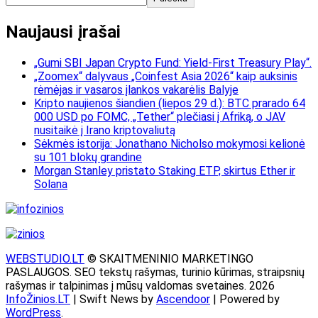
Naujausi įrašai
„Gumi SBI Japan Crypto Fund: Yield-First Treasury Play“.
„Zoomex“ dalyvaus „Coinfest Asia 2026“ kaip auksinis
rėmėjas ir vasaros įlankos vakarėlis Balyje
Kripto naujienos šiandien (liepos 29 d.): BTC prarado 64
000 USD po FOMC, „Tether“ plečiasi į Afriką, o JAV
nusitaikė į Irano kriptovaliutą
Sėkmės istorija: Jonathano Nicholso mokymosi kelionė
su 101 blokų grandine
Morgan Stanley pristato Staking ETP, skirtus Ether ir
Solana
WEBSTUDIO.LT
© SKAITMENINIO MARKETINGO
PASLAUGOS. SEO tekstų rašymas, turinio kūrimas, straipsnių
rašymas ir talpinimas į mūsų valdomas svetaines. 2026
InfoŽinios.LT
| Swift News by
Ascendoor
| Powered by
WordPress
.