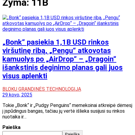
Žyma:
11B
„Bonk“ pasiekia 1,1B USD rinkos
viršutinę ribą, „Pengu“ atkovotas
kamuolys po „AirDrop“ – „Dragoin“
išankstinis deginimo planas gali juos
visus aplenkti
BLOKŲ GRANDINĖS TECHNOLOGIJA
29 kovo, 2025
Tokie „Bonk“ ir „Pudgy Penguins“ memekoinai atkreipė dėmesį
į įspūdingus bangas, tačiau jų vertė išlieka susijusi su rinkos
nuotaika ir…
Paieška
Paieška